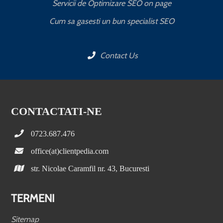
Servicii de Optimizare SEO on page
C
Cum sa gasesti un bun specialist SEO
Contact Us
CONTACTATI-NE
0723.687.476
office(at)clientpedia.com
str. Nicolae Caramfil nr. 43, Bucuresti
TERMENI
Sitemap