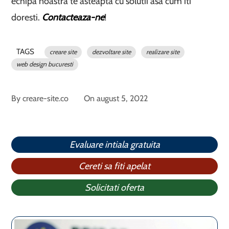
echipa noastra te asteapta cu solutii asa cum iti
doresti.
Contacteaza-ne
!
TAGS
creare site
dezvoltare site
realizare site
web design bucuresti
By
creare-site.co
On
august 5, 2022
Evaluare intiala gratuita
Cereti sa fiti apelat
Solicitati oferta