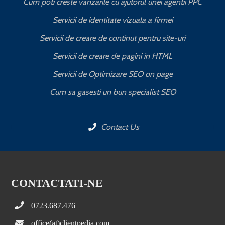
Cum poti creste vanzarile cu ajutorul unei agentii PPC
Servicii de identitate vizuala a firmei
Servicii de creare de continut pentru site-uri
Servicii de creare de pagini in HTML
Servicii de Optimizare SEO on page
C
Cum sa gasesti un bun specialist SEO
Contact Us
CONTACTATI-NE
0723.687.476
office(at)clientpedia.com