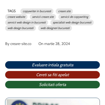
TAGS
copywriter in bucuresti
creare site
creare website
servicii creare site
servicii de copywriting
servicii web design in bucuresti
specialisti web design bucuresti
web design bucuresti
web designeri bucuresti
By
creare-site.co
On
martie 28, 2024
Evaluare intiala gratuita
Cereti sa fiti apelat
Solicitati oferta