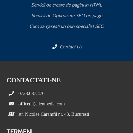
Servicii de creare de pagini in HTML
Servicii de Optimizare SEO on page
C
Cum sa gasesti un bun specialist SEO
Contact Us
CONTACTATI-NE
0723.687.476
office(at)clientpedia.com
str. Nicolae Caramfil nr. 43, Bucuresti
TERMENI