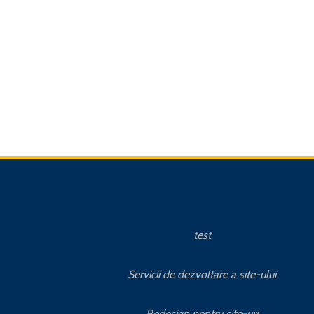
test
Servicii de dezvoltare a site-ului
Redesign pentru site-uri