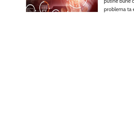
putine bune c
problema ta 