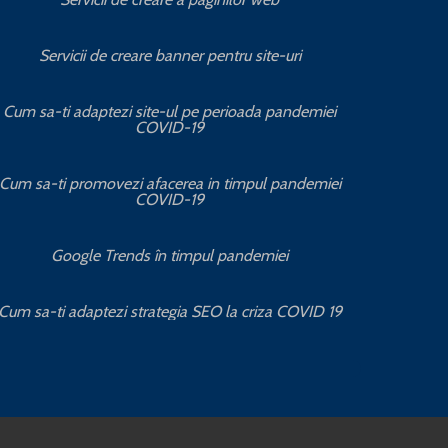
Se
Servicii de creare banner pentru site-uri
Ser
Cum sa-ti adaptezi site-ul pe perioada pandemiei
COVID-19
S
Cum sa-ti promovezi afacerea in timpul pandemiei
COVID-19
Cum se c
Google Trends în timpul pandemiei
Cum sa ob
Cum sa-ti adaptezi strategia SEO la criza COVID 19
Serv