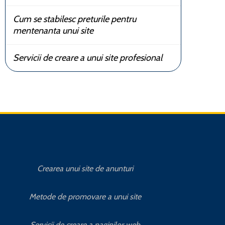
Cum se stabilesc preturile pentru
mentenanta unui site
Servicii de creare a unui site profesional
Crearea unui site de anunturi
Cum se s
Metode de promovare a unui site
Cum se s
Servicii de creare a paginilor web