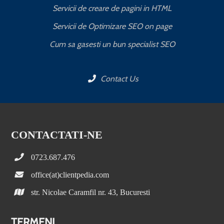
Servicii de creare de pagini in HTML
Servicii de Optimizare SEO on page
C
Cum sa gasesti un bun specialist SEO
Contact Us
CONTACTATI-NE
0723.687.476
office(at)clientpedia.com
str. Nicolae Caramfil nr. 43, Bucuresti
TERMENI