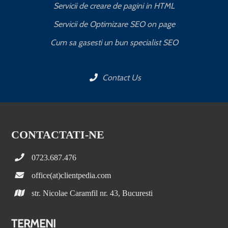
Servicii de creare de pagini in HTML
Servicii de Optimizare SEO on page
C
Cum sa gasesti un bun specialist SEO
Contact Us
CONTACTATI-NE
0723.687.476
office(at)clientpedia.com
str. Nicolae Caramfil nr. 43, Bucuresti
TERMENI