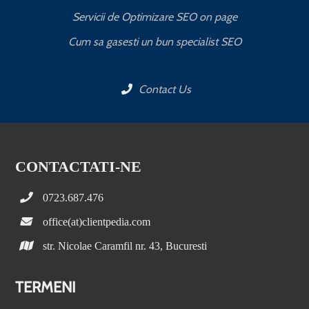
Servicii de Optimizare SEO on page
C
Cum sa gasesti un bun specialist SEO
Contact Us
CONTACTATI-NE
0723.687.476
office(at)clientpedia.com
str. Nicolae Caramfil nr. 43, Bucuresti
TERMENI