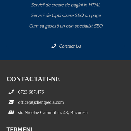
Servicii de creare de pagini in HTML
Servicii de Optimizare SEO on page
C
Cum sa gasesti un bun specialist SEO
Contact Us
CONTACTATI-NE
0723.687.476
office(at)clientpedia.com
str. Nicolae Caramfil nr. 43, Bucuresti
TERMENI