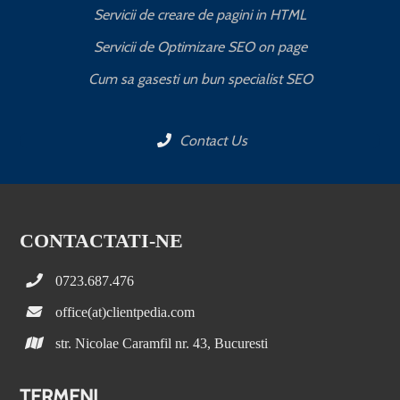
Servicii de creare de pagini in HTML
Servicii de Optimizare SEO on page
C
Cum sa gasesti un bun specialist SEO
Contact Us
CONTACTATI-NE
0723.687.476
office(at)clientpedia.com
str. Nicolae Caramfil nr. 43, Bucuresti
TERMENI