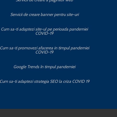
Se
Servicii de creare banner pentru site-uri
Ser
Cum sa-ti adaptezi site-ul pe perioada pandemiei
COVID-19
S
Cum sa-ti promovezi afacerea in timpul pandemiei
COVID-19
Cum se c
Google Trends în timpul pandemiei
Cum sa ob
Cum sa-ti adaptezi strategia SEO la criza COVID 19
Serv