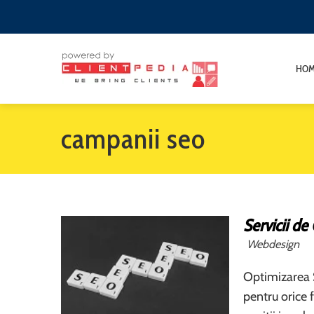
HO
campanii seo
Servicii d
Webdesign
Optimizarea 
pentru orice f