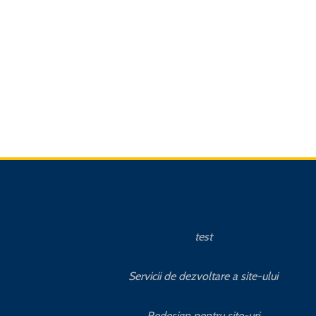
test
Servicii de dezvoltare a site-ului
Redesign pentru site-uri