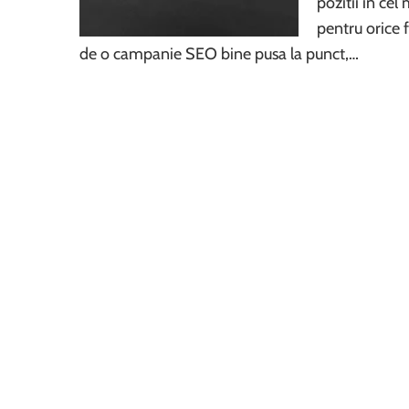
pozitii in ce
pentru orice 
de o campanie SEO bine pusa la punct,…