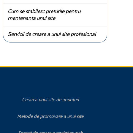
Cum se stabilesc preturile pentru
mentenanta unui site
Servicii de creare a unui site profesional
Crearea unui site de anunturi
Cum se s
Metode de promovare a unui site
Cum se s
Servicii de creare a paginilor web