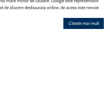
l mai mare motor de cautare. Google este reprezentativ
fel de afacere desfasurata online, de aceea este nevoie
Citeste mai mult